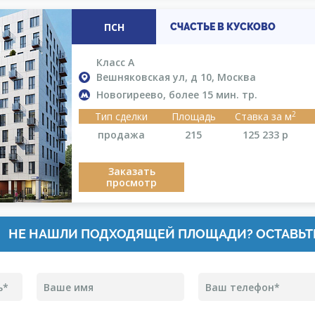
ПСН
СЧАСТЬЕ В КУСКОВО
Класс A
Вешняковская ул, д 10, Москва
Новогиреево, более 15 мин. тр.
2
Тип сделки
Площадь
Ставка за м
продажа
215
125 233
р
Заказать
просмотр
НЕ НАШЛИ ПОДХОДЯЩЕЙ ПЛОЩАДИ? ОСТАВЬТ