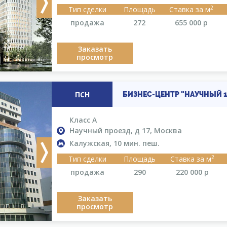
Next
2
Тип сделки
Площадь
Ставка за м
продажа
272
655 000
р
Заказать
просмотр
ПСН
БИЗНЕС-ЦЕНТР "НАУЧНЫЙ 1
Класс A
Научный проезд, д 17, Москва
Калужская, 10 мин. пеш.
Next
2
Тип сделки
Площадь
Ставка за м
продажа
290
220 000
р
Заказать
просмотр