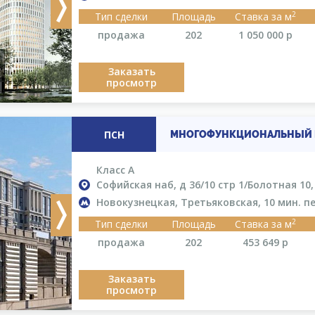
Next
2
Тип сделки
Площадь
Ставка за м
продажа
202
1 050 000
р
Заказать
просмотр
ПСН
МНОГОФУНКЦИОНАЛЬНЫЙ К
Класс A
Софийская наб, д 36/10 стр 1/Болотная 10
Новокузнецкая, Третьяковская, 10 мин. п
Next
2
Тип сделки
Площадь
Ставка за м
продажа
202
453 649
р
Заказать
просмотр