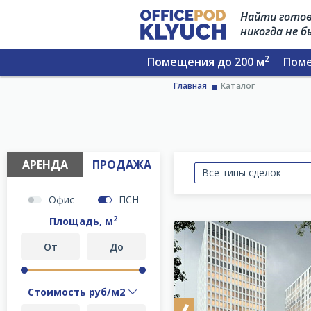
Найти готов
никогда не 
2
Помещения до 200 м
Поме
Главная
Каталог
АРЕНДА
ПРОДАЖА
Все типы сделок
Офис
ПСН
2
Площадь, м
Стоимость
руб/м2