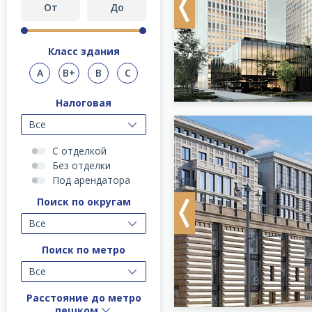
Previous
Класс здания
A
B+
B
C
Налоговая
Все
С отделкой
Без отделки
Под арендатора
Поиск по округам
Previous
Все
Поиск по метро
Все
Расстояние до метро
пешком