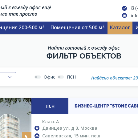
ый к въезду офис ещё
8 
было так просто
inf
2
2
щения 200-500 м
Помещения от 500 м
Каталог
Найти готовый к въезду офис
ФИЛЬТР ОБЪЕКТОВ
Офис
ПСН
Найдено объектов: 2
ПСН
БИЗНЕС-ЦЕНТР "STONE СА
Класс A
Двинцев ул, д 3, Москва
Савеловская, 15 мин. пеш.