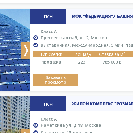
ПСН
МФК "ФЕДЕРАЦИЯ"/ БАШНЯ
Класс A
Пресненская наб, д 12, Москва
Выставочная, Международная, 5 мин. пе
Next
2
Тип сделки
Площадь
Ставка за м
продажа
223
785 000
р
Заказать
просмотр
ПСН
ЖИЛОЙ КОМПЛЕКС "РОЗМА
Класс A
Наметкина ул, д 18, Москва
Калужская, 15 мин. пеш.