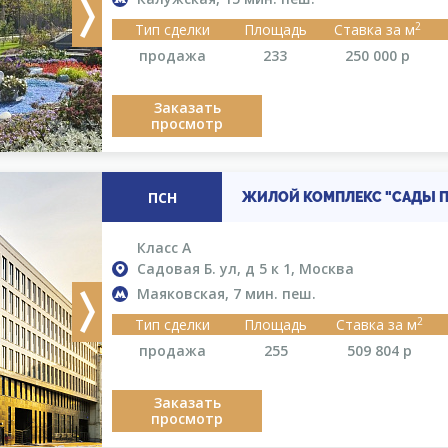
Next
2
Тип сделки
Площадь
Ставка за м
продажа
233
250 000
р
Заказать
просмотр
ПСН
ЖИЛОЙ КОМПЛЕКС "САДЫ П
Класс A
Садовая Б. ул, д 5 к 1, Москва
Маяковская, 7 мин. пеш.
Next
2
Тип сделки
Площадь
Ставка за м
продажа
255
509 804
р
Заказать
просмотр