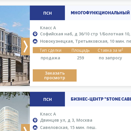
ПСН
МНОГОФУНКЦИОНАЛЬНЫЙ К
Класс A
Софийская наб, д 36/10 стр 1/Болотная 10
Новокузнецкая, Третьяковская, 10 мин. п
Next
2
Тип сделки
Площадь
Ставка за м
продажа
259
по запросу
Заказать
просмотр
ПСН
БИЗНЕС-ЦЕНТР "STONE СА
Класс A
Двинцев ул, д 3, Москва
Савеловская, 15 мин. пеш.