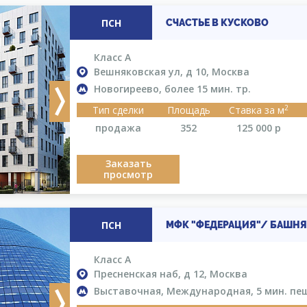
ПСН
СЧАСТЬЕ В КУСКОВО
Класс A
Вешняковская ул, д 10, Москва
Новогиреево, более 15 мин. тр.
Next
2
Тип сделки
Площадь
Ставка за м
продажа
352
125 000
р
Заказать
просмотр
ПСН
МФК "ФЕДЕРАЦИЯ"/ БАШНЯ
Класс A
Пресненская наб, д 12, Москва
Выставочная, Международная, 5 мин. пе
Next