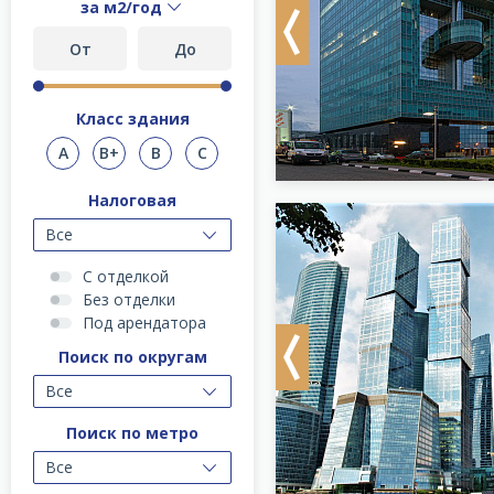
за м2/год
Previous
Класс здания
A
B+
B
C
Налоговая
Все
С отделкой
Без отделки
Под арендатора
Поиск по округам
Previous
Все
Поиск по метро
Все