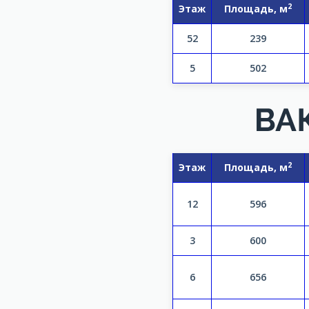
2
Этаж
Площадь, м
52
239
5
502
ВА
2
Этаж
Площадь, м
12
596
3
600
6
656