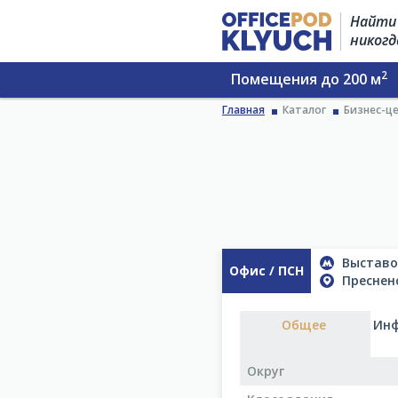
Найти 
никогд
2
Помещения до 200 м
Главная
Каталог
Бизнес-це
Выставо
Офис / ПСН
Пресненск
Общее
Инф
Округ