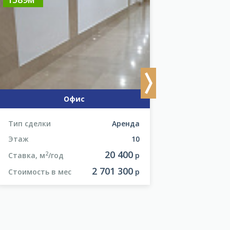
Next
Офис
Тип сделки
Аренда
Тип сделки
Этаж
10
Этаж
20 400
2
2
Ставка, м
/год
р
Ставка, м
/год
2 701 300
Стоимость в мес
р
Стоимость в м