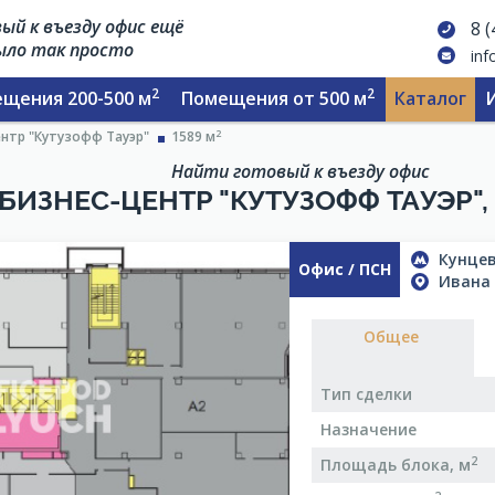
ый к въезду офис ещё
8 
было так просто
inf
2
2
щения 200-500 м
Помещения от 500 м
Каталог
2
нтр "Кутузофф Тауэр"
1589 м
Найти готовый к въезду офис
БИЗНЕС-ЦЕНТР "КУТУЗОФФ ТАУЭР", 
Кунцев
Офис / ПСН
Ивана 
Общее
Тип сделки
Назначение
2
Площадь блока, м