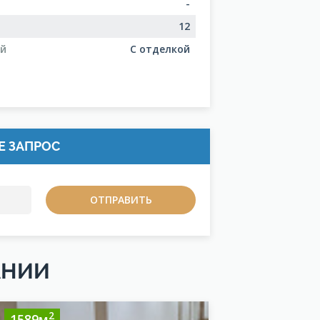
-
12
ий
С отделкой
Е ЗАПРОС
АНИИ
2
2
1589м
1588м