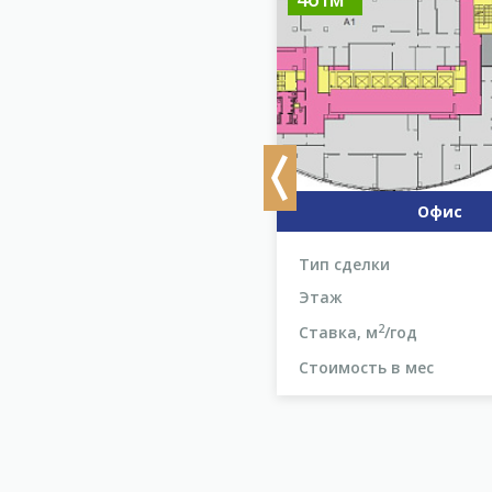
Previous
Офис
Офис
делки
Аренда
Тип сделки
5
Этаж
20 400
2
2
, м
/год
р
Ставка, м
/год
1 944 800
ость в мес
р
Стоимость в мес