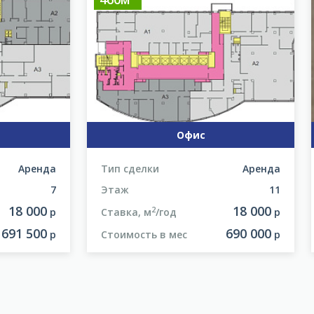
Офис
Аренда
Тип сделки
Аренда
7
Этаж
11
18 000
18 000
2
р
Ставка, м
/год
р
691 500
690 000
р
Стоимость в мес
р