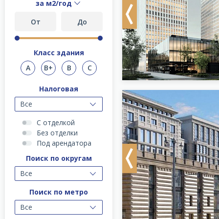
за м2/год
Previous
Класс здания
A
B+
B
C
Налоговая
Все
С отделкой
Без отделки
Под арендатора
Поиск по округам
Previous
Все
Поиск по метро
Все